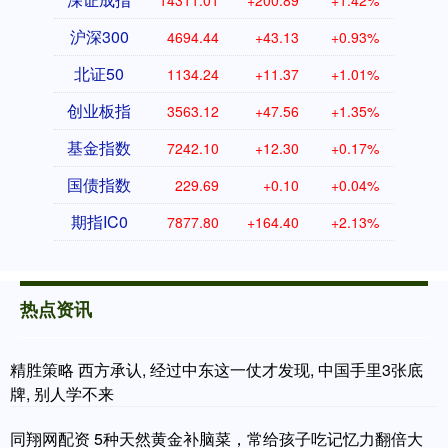
14311.01
+200.89
+1.42%
沪深300
4694.44
+43.13
+0.93%
北证50
1134.24
+11.37
+1.01%
创业板指
3563.12
+47.56
+1.35%
基金指数
7242.10
+12.30
+0.17%
国债指数
229.69
+0.10
+0.04%
期指IC0
7877.80
+164.40
+2.13%
热点资讯
精胜策略 西方承认, 经过中东这一仗才发现, 中国手里3张底
牌, 别人学不来
同翔网配资 5种天然黄金补脑菜，常给孩子吃记忆力翻倍大