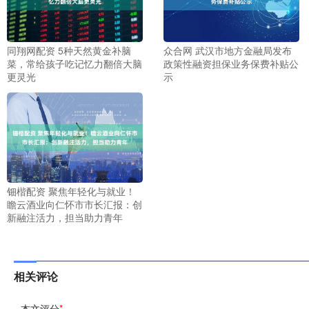
同翔网配资 5种天然黄金补脑
众合网 武汉市地方金融局发布
菜，常给孩子吃记忆力翻倍大脑
政策性融资担保业务保费补贴公
更灵光
示
钿楷配资 聚焦年轻化与就业！
瞻云酒业向仁怀市市长汇报：创
新融注活力，担当助力青年
相关评论
本文评分
*