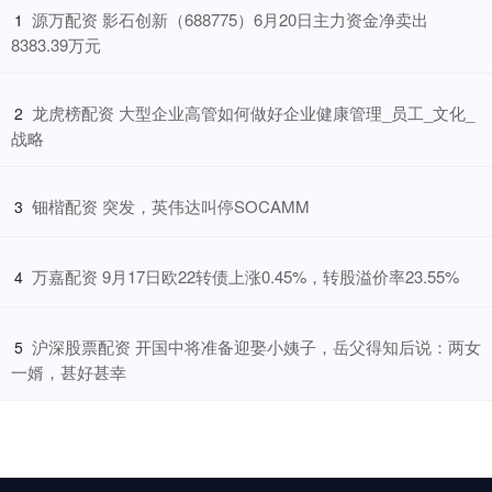
​源万配资 影石创新（688775）6月20日主力资金净卖出
1
8383.39万元
​龙虎榜配资 大型企业高管如何做好企业健康管理_员工_文化_
2
战略
​钿楷配资 突发，英伟达叫停SOCAMM
3
​万嘉配资 9月17日欧22转债上涨0.45%，转股溢价率23.55%
4
​沪深股票配资 开国中将准备迎娶小姨子，岳父得知后说：两女
5
一婿，甚好甚幸