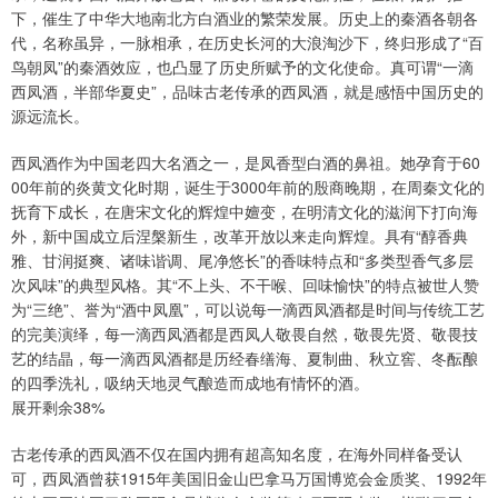
下，催生了中华大地南北方白酒业的繁荣发展。历史上的秦酒各朝各
代，名称虽异，一脉相承，在历史长河的大浪淘沙下，终归形成了“百
鸟朝凤”的秦酒效应，也凸显了历史所赋予的文化使命。真可谓“一滴
西凤酒，半部华夏史”，品味古老传承的西凤酒，就是感悟中国历史的
源远流长。
西凤酒作为中国老四大名酒之一，是凤香型白酒的鼻祖。她孕育于60
00年前的炎黄文化时期，诞生于3000年前的殷商晚期，在周秦文化的
抚育下成长，在唐宋文化的辉煌中嬗变，在明清文化的滋润下打向海
外，新中国成立后涅槃新生，改革开放以来走向辉煌。具有“醇香典
雅、甘润挺爽、诸味谐调、尾净悠长”的香味特点和“多类型香气多层
次风味”的典型风格。其“不上头、不干喉、回味愉快”的特点被世人赞
为“三绝”、誉为“酒中凤凰”，可以说每一滴西凤酒都是时间与传统工艺
的完美演绎，每一滴西凤酒都是西凤人敬畏自然，敬畏先贤、敬畏技
艺的结晶，每一滴西凤酒都是历经春缮海、夏制曲、秋立窖、冬酝酿
的四季洗礼，吸纳天地灵气酿造而成地有情怀的酒。
展开剩余38%
古老传承的西凤酒不仅在国内拥有超高知名度，在海外同样备受认
可，西凤酒曾获1915年美国旧金山巴拿马万国博览会金质奖、1992年