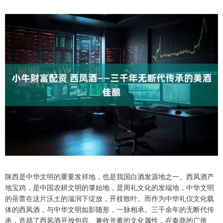
陕西是中华文明的重要发祥地，也是我国白酒发源地之一。西凤酒产
地宝鸡，是中国农耕文明的肇始地，是周礼文化的发端地，中华文明
的蓓蕾在这片沃土的滋润下绽放，开枝散叶。而作为中华礼仪文化载
体的西凤酒，与中华文明如影随形，一脉相承。三千余年的无断代传
承，造就了西凤酒开放包容、兼收并蓄的文化属性，在秦商的广推