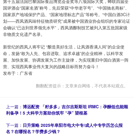
第十五届法国巴黎国际食品博览会金奖等八项国际大奖，蝉联四届全
国评酒会“国家名酒”称号，先后荣获“中华老字号”、“中国驰名商标”、
国家原产地域保护产品、“国家地理标志产品”等称号。“中国白酒3C计
划——西凤酒风味特征物质研究”成果被中国酒业协会组织的专家论证
会确认“已达到世界领先水平”，西凤酒酿制技艺被列入第五批国家级
非物质文化遗产名录。
新世纪的西凤人将牢记 “酿造美好生活，让凤酒香满人间”的企业使
命，发扬“敢为人先、包容进取、追求卓越”的企业精神，以科学发
展、加快发展、协调发展为工作主旋律，为实现重归中国白酒第一阵
营、实现西凤事业伟大复兴的战略目标而努力奋斗！
发布于：广东省
翻翻配资提示：文章来自网络，不代表本站观点。
上一篇：
博远配资 「籽多多」吉尔吉斯斯坦 IRMC：孕酮低也能顺
利备孕！5 大科学方案助你筑牢 “孕” 望根基
下一篇：
日升策略 2025年阜阳市电大中专/成人中专学历怎么报
名？在哪报名？学费多少钱？