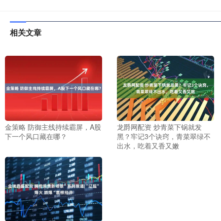
相关文章
金策略 防御主线持续霸屏，A股
龙爵网配资 炒青菜下锅就发
下一个风口藏在哪？
黑？牢记3个诀窍，青菜翠绿不
出水，吃着又香又嫩