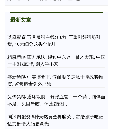
最新文章
芝麻配资 五月最强主线: 电力! 三重利好强势引
爆, 10大细分龙头全梳理
精胜策略 西方承认, 经过中东这一仗才发现, 中国
手里3张底牌, 别人学不来
睿新策略 中美博弈下, 濮耐股份走私千吨战略物
资, 监管追责务必严惩
先锋策略 通络散瘀，舒张血管！一个药，脑供血
不足、头目晕眩、体虚都能用
同翔网配资 5种天然黄金补脑菜，常给孩子吃记
忆力翻倍大脑更灵光