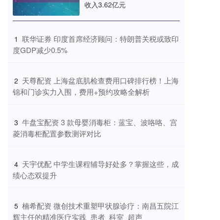
收入3.62亿元
​联华证券 印度首席经济顾问：特朗普关税或致印
1
度GDP减少0.5%
​天尊配资 上海盆底肌检查费用口碑排行榜！上海
2
锦和门诊实力入围，费用+预约攻略全解析
​牛盘宝配资 3 款母婴消毒柜：蓝宝、波咯咯、宫
3
菱消毒柜配置参数测评对比
​天宇优配 中学生课程辅导好处多？掌握这些，成
4
绩心态双提升
​楠希配资 微创技术重塑甲状腺诊疗：南昌五院江
5
辉主任的精准医疗实践_患者_科室_超声